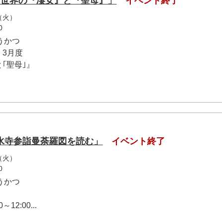
「世界の『凄女』と『聖母』」
イベント終了
（火）
0
うかつ
3月度
｢聖母｣』
水寺参詣曼荼羅図を読む」
イベント終了
（火）
0
うかつ
屋
12:00...