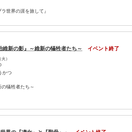
ブラ世界の涯を旅して』
治維新の影』～維新の犠牲者たち～
イベント終了
（火）
0
うかつ
屋
新の犠牲者たち～