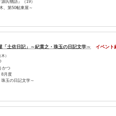
源氏物語』（19）
宿木、第50帖東屋～
屋「土佐日記」～紀貫之・珠玉の日記文学～
イベント
（木）
0
うかつ
8月度
・珠玉の日記文学～