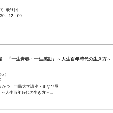
0）最終回
30～12：00
屋 『一生青春・一生感動』～人生百年時代の生き方～
（火）
0
うかつ 市民大学講座・まなび屋
～人生百年時代の生き方～...