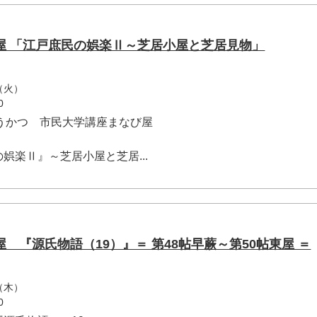
屋 「江戸庶民の娯楽Ⅱ～芝居小屋と芝居見物」
（火）
0
うかつ 市民大学講座まなび屋
娯楽Ⅱ』～芝居小屋と芝居...
 『源氏物語（19）』＝ 第48帖早蕨～第50帖東屋 ＝
（木）
0