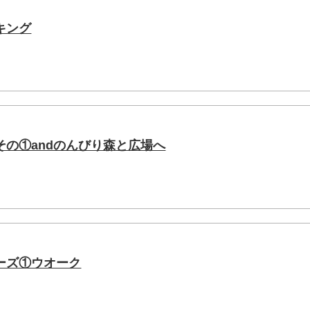
キング
その①andのんびり森と広場へ
ーズ①ウオーク