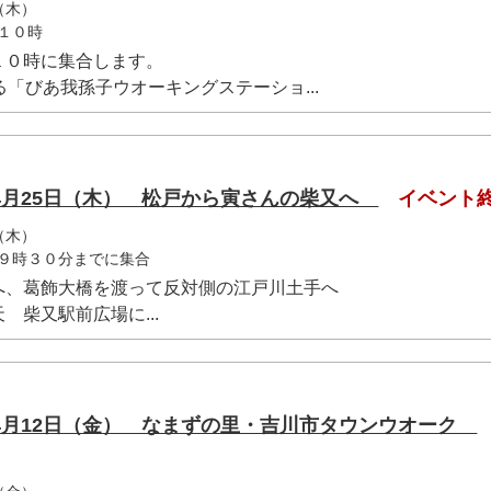
（木）
１０時
１０時に集合します。
る「びあ我孫子ウオーキングステーショ...
4月25日（木） 松戸から寅さんの柴又へ
イベント
（木）
９時３０分までに集合
へ、葛飾大橋を渡って反対側の江戸川土手へ
 柴又駅前広場に...
4月12日（金） なまずの里・吉川市タウンウオーク