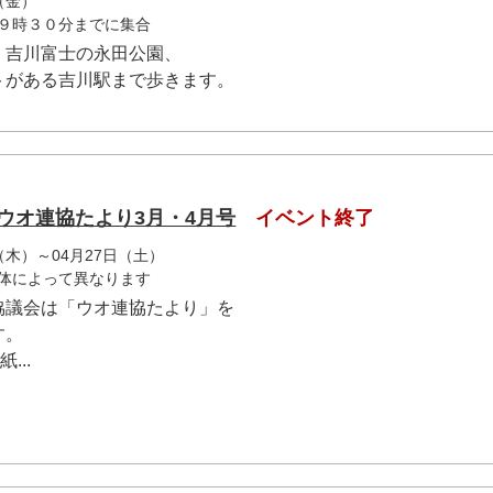
（金）
９時３０分までに集合
、吉川富士の永田公園、
トがある吉川駅まで歩きます。
ウオ連協たより3月・4月号
イベント終了
日（木）～04月27日（土）
体によって異なります
協議会は「ウオ連協たより」を
す。
...