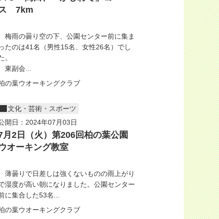
ス 7km
梅雨の曇り空の下、公園センター前に集ま
ったのは41名（男性15名、女性26名）でし
た。
東副会...
柏の葉ウオーキングクラブ
文化・芸術・スポーツ
公開日：2024年07月03日
7月2日（火）第206回柏の葉公園
ウオーキング教室
薄曇りで日差しは強くないものの雨上がり
で湿度が高い朝になりました。公園センター
前に集合した53名...
柏の葉ウオーキングクラブ