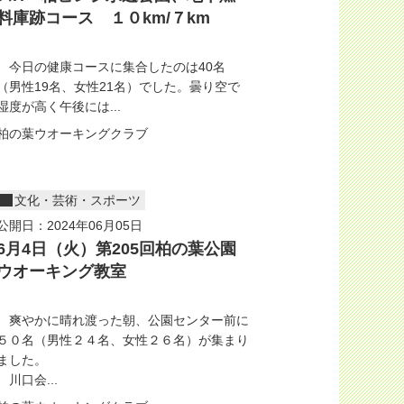
料庫跡コース １０km/７km
今日の健康コースに集合したのは40名
（男性19名、女性21名）でした。曇り空で
湿度が高く午後には...
柏の葉ウオーキングクラブ
文化・芸術・スポーツ
公開日：2024年06月05日
6月4日（火）第205回柏の葉公園
ウオーキング教室
爽やかに晴れ渡った朝、公園センター前に
５０名（男性２４名、女性２６名）が集まり
ました。
川口会...