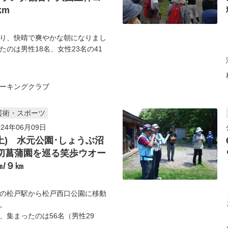
km
り、快晴で爽やかな朝になりまし
たのは男性18名、女性23名の41
ーキングクラブ
芸術・スポーツ
24年06月09日
(土) 水元公園･しょうぶ沼
切菖蒲園を巡る笑歩ウオー
㎞/９㎞
の松戸駅から松戸西口公園に移動
。
集まったのは56名（男性29