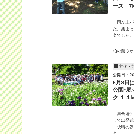
ース 7
雨が上が
た。集まっ
名でした。
...
柏の葉ウオ
文化・
公開日：20
6月8日
公園･堀
ク １４
集合場所
して出発式
快晴の朝、
名、...