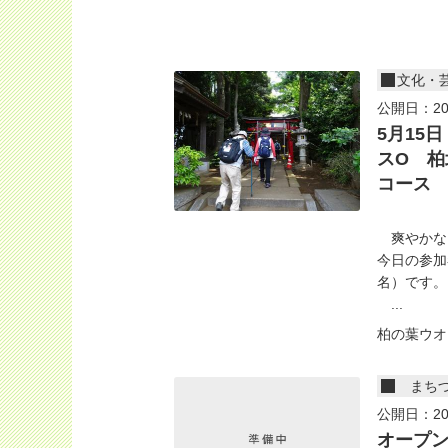
文化・
公開日：20
5月15
スO 柏
コース 1
爽やかな
今日の参加
名）です。
...
柏の葉ウオ
まち
公開日：20
オープ