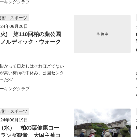
ーキングクラブ
芸術・スポーツ
24年06月26日
日(火) 第110回柏の葉公園
＆ノルディック・ウォーク
掛かって日差しはそれほどでない
が高い梅雨の中休み、公園センタ
た37...
.
ーキングクラブ
芸術・スポーツ
24年06月19日
日（水） 柏の葉健康コー
オランダ観音、大国主神コ