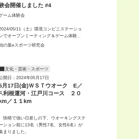
験会開催しました #4
ゲーム体験会
2024/05/11（土）環境コンビニステーショ
ンでオープンミーティング＆ゲーム体験...
柏の葉eスポーツ研究会
文化・芸術・スポーツ
公開日：2024年05月17日
5月17日(金)ＷＳＴウオーク E／
F.利根運河・江戸川コース ２０
km／１１km
快晴で強い日差しの下、ウオーキングステ
ーション前に13名（男性7名、女性6名）が
集まりました。
..