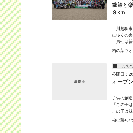
散策と
９km
川越駅東口
に多くの参
男性は普段
柏の葉ウオ
まち
公開日：20
オープ
子供の創造
「この子は
この子は妹
柏の葉eス