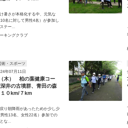
け暑さが本格化する中、元気な
性10名に対して男性4名）が参加し
テー...
ーキングクラブ
芸術・スポーツ
24年07月11日
日（木） 柏の葉健康コー
東深井の古墳群、青田の森
１０km/７km
戻り朝降雨があったためか少し少
（男性13名、女性22名）参加での
な...