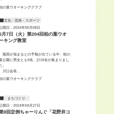
柏の葉ウオーキングクラブ
文化・芸術・スポーツ
公開日：2024年05月08日
5月7日（火）第204回柏の葉ウオ
ーキング教室
風雨が強まるとの予報が出ている中、柏の
葉公園に男女とも9名、計18名が集まりまし
た。
川口会長...
柏の葉ウオーキングクラブ
まちづくり
公開日：2024年04月27日
第9回定例ちゃーりんぐ「花野井コ