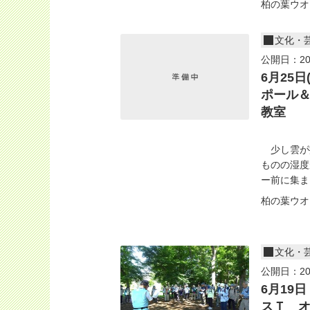
柏の葉ウオ
文化・
公開日：20
6月25
ポール
教室
少し雲が
ものの湿度
ー前に集まっ
柏の葉ウオ
文化・
公開日：20
6月19
スＴ 