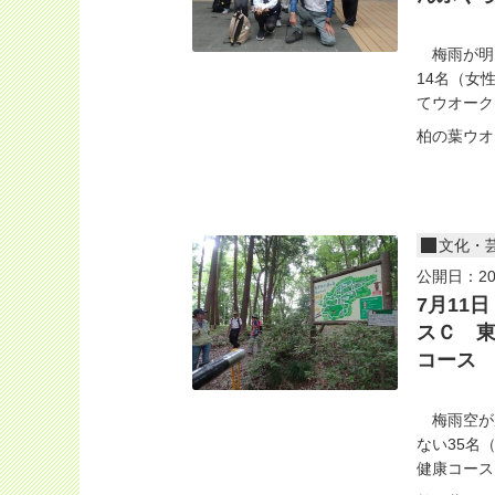
梅雨が明
14名（女
てウオークス
柏の葉ウオ
文化・
公開日：20
7月11
スＣ 
コース 
梅雨空が
ない35名
健康コースと