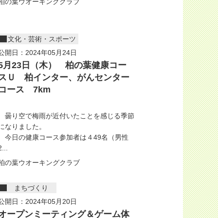
柏の葉ウオーキングクラブ
文化・芸術・スポーツ
公開日：2024年05月24日
5月23日（木） 柏の葉健康コー
スＵ 柏インター、がんセンター
コース 7km
曇り空で梅雨が近付いたことを感じる季節
になりました。
今日の健康コース参加者は４49名（男性
2...
柏の葉ウオーキングクラブ
まちづくり
公開日：2024年05月20日
オープンミーティング＆ゲーム体