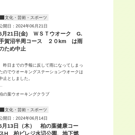
文化・芸術・スポーツ
公開日：2024年06月21日
6月21日(金) ＷＳＴウオーク G.
手賀沼半周コース ２０km は雨
のため中止
昨日までの予報に反して雨になってしまっ
たのでウオーキングステーションウオークは
中止としました。
..
柏の葉ウオーキングクラブ
文化・芸術・スポーツ
公開日：2024年06月14日
6月13日（木） 柏の葉健康コー
スH 柏ビレジ水辺公園、地下燃