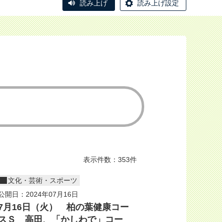
読み上げ
読み上げ設定
表示件数：353件
文化・芸術・スポーツ
公開日：2024年07月16日
7月16日（火） 柏の葉健康コー
スＳ 高田、「かしわで」コー