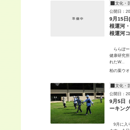
文化・
公開日：20
9月15
根運河・
根運河コ
ららぽーと
健康研究所
れたW...
柏の葉ウオ
文化・
公開日：20
9月5日
ーキング
9月に入