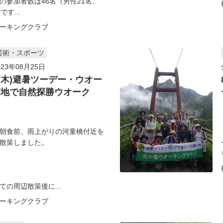
の参加者数は46名（男性21名、
です...
ーキングクラブ
芸術・スポーツ
23年08月25日
日(木)避暑ツーデー・ウオー
高地で自然探勝ウオーク
m
朝食前、雨上がりの河童橋付近を
散策しました。
の周辺散策後に...
ーキングクラブ