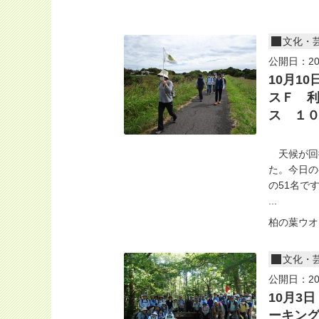
文化・
公開日：20
10月1
スＦ 
ス １０
天候が回
た。今日の
の51名で
...
柏の葉ウオ
文化・
公開日：20
10月3
ーキング