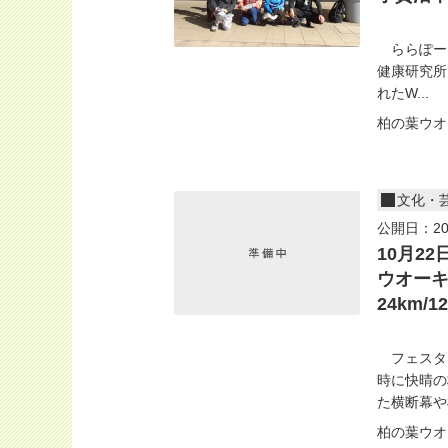
ららぽーと
健康研究所
れたW...
柏の葉ウオ
文化・
公開日：20
10月2
ウオー
24km/1
フェスタ
時に快晴の
た横断幕や机
柏の葉ウオ