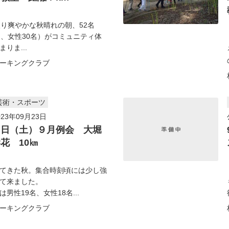
り爽やかな秋晴れの朝、52名
名、女性30名）がコミュニティ体
りま...
ーキングクラブ
芸術・スポーツ
23年09月23日
３日（土）９月例会 大堀
花 10㎞
てきた秋。集合時刻頃には少し強
て来ました。
男性19名、女性18名...
ーキングクラブ