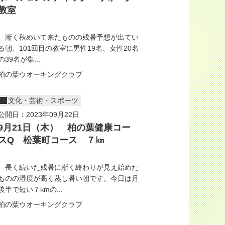
教室
漸く秋めいて来たものの残暑予想が出てい
る朝、101回目の教室に男性19名、女性20名
の39名が集...
柏の葉ウオーキングクラブ
文化・芸術・スポーツ
公開日：2023年09月22日
9月21日（木） 柏の葉健康コー
スQ 松葉町コース ７㎞
長く続いた残暑に漸く終わりが見え始めた
ものの湿度が高く蒸し暑い朝です。今日は月
後半で短い７kmの...
柏の葉ウオーキングクラブ