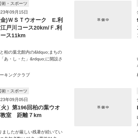
芸術・スポーツ
23年09月15日
日(金)ＷＳＴウオーク E.利
江戸川コース20km/Ｆ.利
ース11km
柏の葉北館内の&ldquo;まちの
「あ・し・た」&rdquo;に開設さ
ーキングクラブ
芸術・スポーツ
23年09月05日
（火）第196回柏の葉ウオ
教室 距離７km
りましたが厳しい残暑が続いてい