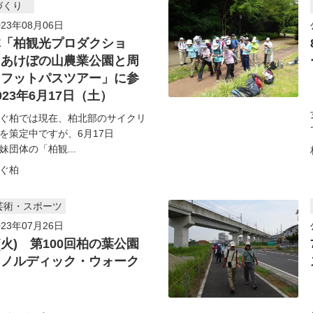
づくり
23年08月06日
体「柏観光プロダクショ
「あけぼの山農業公園と周
るフットパスツアー」に参
023年6月17日（土）
ぐ柏では現在、柏北部のサイクリ
を策定中ですが、6月17日
妹団体の「柏観...
ぐ柏
芸術・スポーツ
23年07月26日
日(火) 第100回柏の葉公園
＆ノルディック・ウォーク