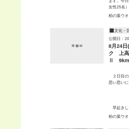
ます。今日
女性25名）
柏の葉ウオ
文化・
公開日：20
8月24
ク 上
Ⅱ 9k
２日目の
思い思いに
早起きして
柏の葉ウオ