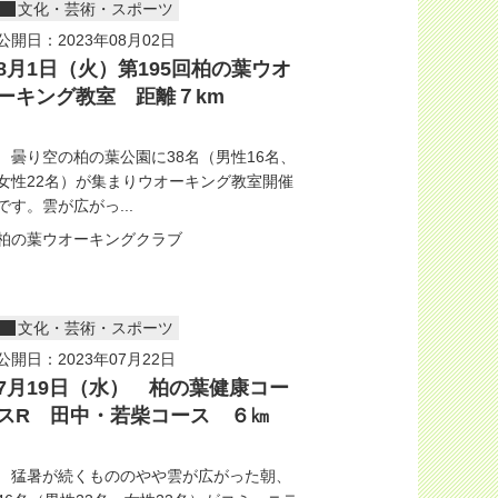
文化・芸術・スポーツ
公開日：2023年08月02日
8月1日（火）第195回柏の葉ウオ
ーキング教室 距離７km
曇り空の柏の葉公園に38名（男性16名、
女性22名）が集まりウオーキング教室開催
です。雲が広がっ...
柏の葉ウオーキングクラブ
文化・芸術・スポーツ
公開日：2023年07月22日
7月19日（水） 柏の葉健康コー
スR 田中・若柴コース ６㎞
猛暑が続くもののやや雲が広がった朝、