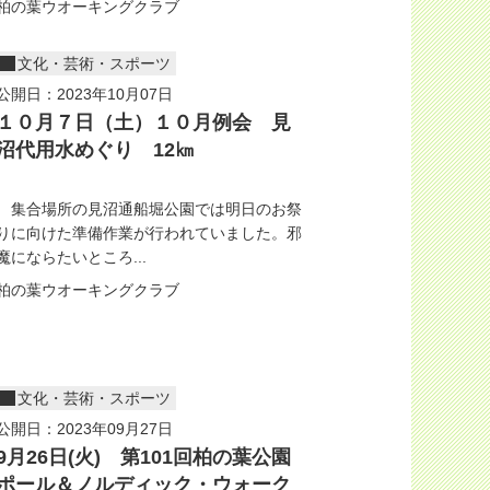
柏の葉ウオーキングクラブ
文化・芸術・スポーツ
公開日：2023年10月07日
１０月７日（土）１０月例会 見
沼代用水めぐり 12㎞
集合場所の見沼通船堀公園では明日のお祭
りに向けた準備作業が行われていました。邪
魔にならたいところ...
柏の葉ウオーキングクラブ
文化・芸術・スポーツ
公開日：2023年09月27日
9月26日(火) 第101回柏の葉公園
ポール＆ノルディック・ウォーク