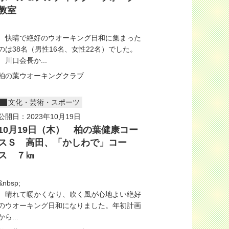
教室
快晴で絶好のウオーキング日和に集まった
のは38名（男性16名、女性22名）でした。
川口会長か...
柏の葉ウオーキングクラブ
文化・芸術・スポーツ
公開日：2023年10月19日
10月19日（木） 柏の葉健康コー
スＳ 高田、「かしわで」コー
ス ７㎞
&nbsp;
晴れて暖かくなり、吹く風が心地よい絶好
のウオーキング日和になりました。年初計画
から...