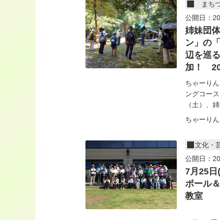
まち
公開日：20
姉妹団
ン」の
辺を巡
加！ 2
ちゃーりん
ングコース
（土）、姉
ちゃーりん
文化・
公開日：20
7月25
ポール
教室