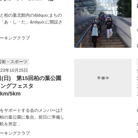
柏の葉北館内の&ldquo;まちの
「あ・し・た」&rdquo;に開設さ
ーキングクラブ
芸術・スポーツ
23年10月25日
2日(日) 第15回柏の葉公園
キングフェスタ
2km/5km
をサポートする会のメンバーは7
柏の葉公園に集合。前日に準備し
を所定...
ーキングクラブ