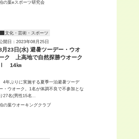
柏の葉eスポーツ研究会
文化・芸術・スポーツ
公開日：2023年08月25日
8月23日(水) 避暑ツーデー・ウオ
ーク 上高地で自然探勝ウオーク
Ⅰ 14㎞
4年ぶりに実施する夏季一泊避暑ツーデ
ー・ウオーク。1名が体調不良で不参加とな
り27名(男性15名...
柏の葉ウオーキングクラブ