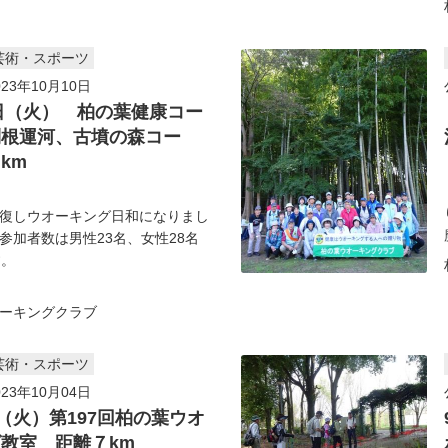
芸術・スポーツ
23年10月10日
0日（火） 柏の葉健康コー
利根運河、古墳の森コー
km
復しウオーキング日和になりまし
参加者数は男性23名、女性28名
す。
ーキングクラブ
芸術・スポーツ
23年10月04日
日（火）第197回柏の葉ウオ
教室 距離７km