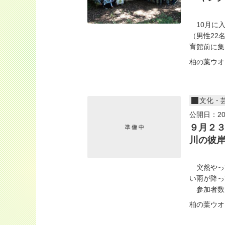
10月に入
（男性22
育館前に集ま
柏の葉ウオ
文化・
公開日：20
９月２
川の彼岸
突然やっ
い雨が降っ
参加者数は
柏の葉ウオ