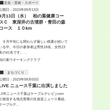
文化・芸術・スポーツ
公開日：2023年09月13日
9月13日（水） 柏の葉健康コー
スＣ 東深井の古墳群・青田の森
コース １０km
９月中旬にも関わらず厳しい残暑が続いて
いる中、今日の参加者は男性18名、女性23
名の41名です。...
柏の葉ウオーキングクラブ
まちづくり
公開日：2023年09月03日
LIVE ニュース千葉に出演しました
LIVEニュース千葉はケーブルテレビ j:com
が放送する地元密着の生放送ニュース番組、
ケーブルテ...