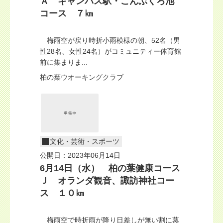
Ａ キャンパス駅・こんぶくろ池
コース ７㎞
梅雨空が戻り時折小雨模様の朝、52名（男
性28名、女性24名）がコミュニティー体育館
前に集まりま...
柏の葉ウオーキングクラブ
文化・芸術・スポーツ
公開日：2023年06月14日
6月14日（水） 柏の葉健康コース
Ｊ オランダ観音、諏訪神社コー
ス １０㎞
梅雨空で時折雨が降り日差しが無い割に蒸