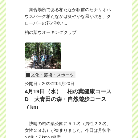
集合場所である柏たなか駅前のセナリオハ
ウスパーク柏たなかは爽やかな風が吹き、ク
ローバーの花が咲い...
柏の葉ウオーキングクラブ
文化・芸術・スポーツ
公開日：2023年04月20日
4月19日（水） 柏の葉健康コース
D 大青田の森・自然遊歩コース
７km
快晴の柏の葉公園に５１名（男性２３名、
女性２８名）が集まりました。今日は月後半
の短い７kmの健康...