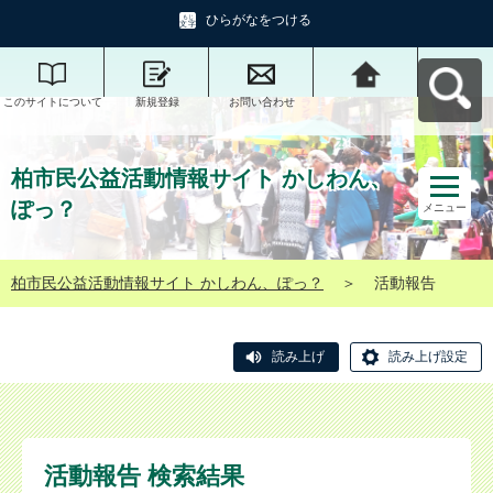
ひらがなをつける
このサイトについて
新規登録
お問い合わせ
柏市民公益活動情報
サイト かしわん、ぽ
っ？へ戻る
柏市民公益活動情報サイト かしわん、
ぽっ？
メニュー
柏市民公益活動情報サイト かしわん、ぽっ？
＞
活動報告
読み上げ
読み上げ設定
活動報告 検索結果