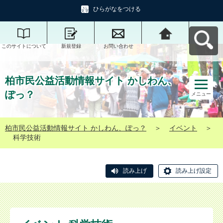
ひらがなをつける
このサイトについて
新規登録
お問い合わせ
柏市民公益活動情報
サイト かしわん、ぽ
っ？へ戻る
柏市民公益活動情報サイト かしわん、
ぽっ？
メニュー
柏市民公益活動情報サイト かしわん、ぽっ？
＞
イベント
＞
科学技術
読み上げ
読み上げ設定