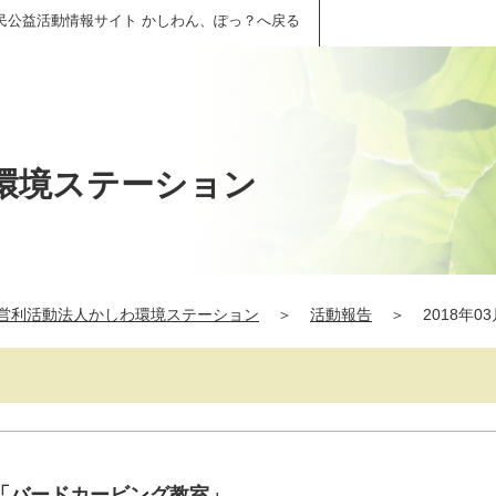
民公益活動情報サイト かしわん、ぽっ？へ戻る
環境ステーション
営利活動法人かしわ環境ステーション
＞
活動報告
＞
2018年0
「バードカービング教室」