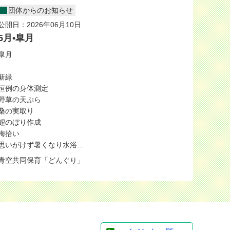
団体からのお知らせ
公開日：2026年06月10日
5月•皐月
皐月
新緑
恒例の身体測定
野草の天ぷら
桑の実取り
鯉のぼり作成
梅拾い
思いがけず暑くなり水浴...
青空共同保育「どんぐり」