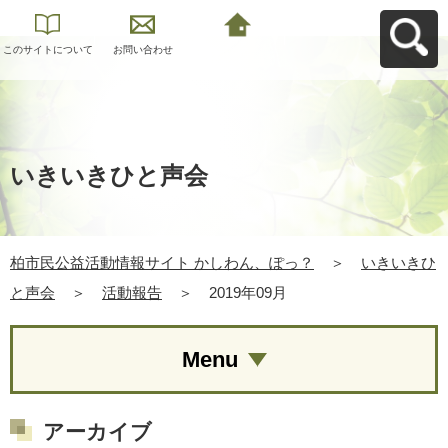
このサイトについて
お問い合わせ
柏市民公益活動情報
サイト かしわん、ぽ
っ？へ戻る
いきいきひと声会
柏市民公益活動情報サイト かしわん、ぽっ？
＞
いきいきひ
と声会
＞
活動報告
＞
2019年09月
Menu
アーカイブ