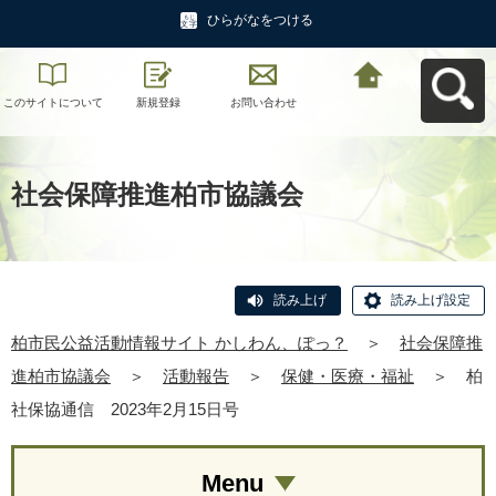
ひらがなをつける
このサイトについて
新規登録
お問い合わせ
柏市民公益活動情報
サイト かしわん、ぽ
っ？へ戻る
社会保障推進柏市協議会
読み上げ
読み上げ設定
柏市民公益活動情報サイト かしわん、ぽっ？
＞
社会保障推
進柏市協議会
＞
活動報告
＞
保健・医療・福祉
＞
柏
社保協通信 2023年2月15日号
Menu