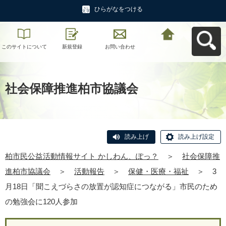
ひらがなをつける
このサイトについて
新規登録
お問い合わせ
柏市民公益活動情報
サイト かしわん、ぽ
っ？へ戻る
社会保障推進柏市協議会
読み上げ
読み上げ設定
柏市民公益活動情報サイト かしわん、ぽっ？
＞
社会保障推
進柏市協議会
＞
活動報告
＞
保健・医療・福祉
＞
3
月18日「聞こえづらさの放置が認知症につながる」市民のため
の勉強会に120人参加