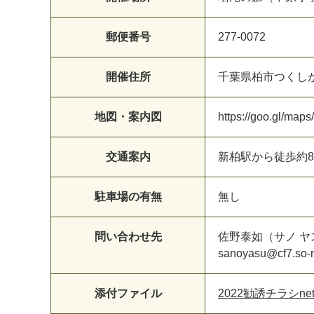
郵便番号
277-0072
開催住所
千葉県柏市つくし
地図・案内図
https://goo.gl/m
交通案内
新柏駅から徒歩約
駐車場の有無
無し
問い合わせ先
佐野泰如（サノ ヤ
sanoyasu@cf7.so-n
添付ファイル
2022勧誘チラシnet.