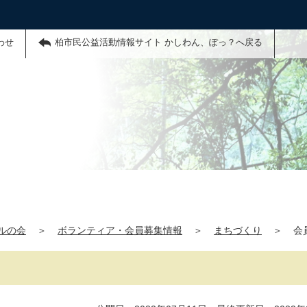
わせ
柏市民公益活動情報サイト かしわん、ぽっ？へ戻る
ルの会
＞
ボランティア・会員募集情報
＞
まちづくり
＞
会