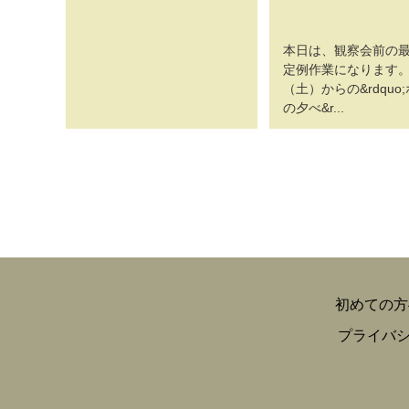
本日は、観察会前の
定例作業になります。
（土）からの&rdquo
の夕べ&r...
初めての方
プライバ