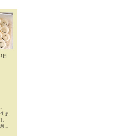
21日
す。
ら生ま
育し
...