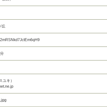
が丘
aps/2mRSNkd7JctEm6qH9
8分
スユキ）
et.ne.jp
jpg