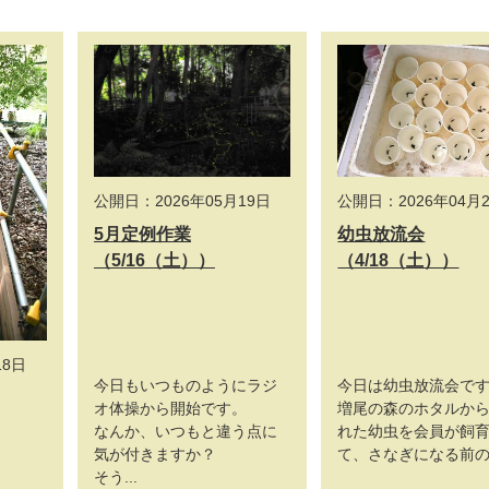
公開日：2026年05月19日
公開日：2026年04月
5月定例作業
幼虫放流会
（5/16（土））
（4/18（土））
18日
今日もいつものようにラジ
今日は幼虫放流会で
オ体操から開始です。
増尾の森のホタルか
なんか、いつもと違う点に
れた幼虫を会員が飼
気が付きますか？
て、さなぎになる前の段
そう...