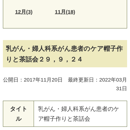
12月(3)
11月(18)
乳がん・婦人科系がん患者のケア帽子作
りと茶話会２９，９，２４
公開日：2017年11月20日 最終更新日：2022年03月
31日
タイト
乳
が
ん
・
婦
人
科
系
が
ん
患
者
の
ケ
ル
ア
帽
子
作
り
と
茶
話
会