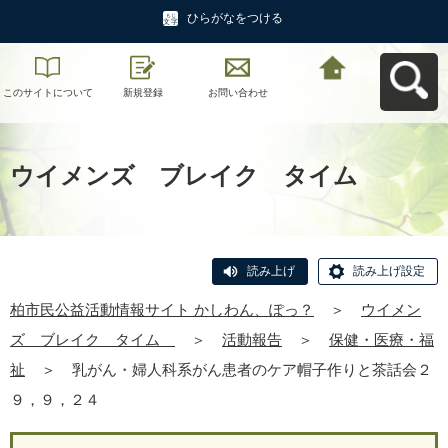
ひらがなをつける
このサイトについて
新規登録
お問い合わせ
柏市民公益活動情報
サイト かしわん、ぽ
っ？へ戻る
ウイメンズ ブレイク タイム
読み上げ
読み上げ設定
柏市民公益活動情報サイト かしわん、ぽっ？
＞
ウイメン
ズ ブレイク タイム
＞
活動報告
＞
保健・医療・福
祉
＞
乳がん・婦人科系がん患者のケア帽子作りと茶話会２
９，９，２４