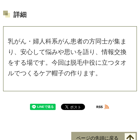
詳細
乳
が
ん
・
婦
人
科
系
が
ん
患
者
の
方
同
士
が
集
ま
り
、
安
心
し
て
悩
み
や
思
い
を
語
り
、
情
報
交
換
を
す
る
場
で
す
。
今
回
は
脱
毛
中
役
に
立
つ
タ
オ
ル
で
つ
く
る
ケ
ア
帽
子
の
作
り
ま
す
。
ページの先頭に戻る