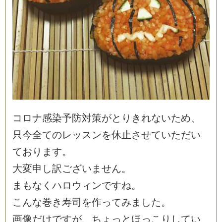
コ
ロ
ナ
感
染
予
防
対
策
が
と
り
き
れ
な
い
た
め
、
只
今
全
て
の
レ
ッ
ス
ン
を
休
止
さ
せ
て
い
た
だ
い
て
お
り
ま
す
。
大
変
申
し
訳
ご
ざ
い
ま
せ
ん
。
ま
も
な
く
ハ
ロ
ウ
ィ
ン
で
す
ね
。
こ
ん
な
巻
き
寿
司
を
作
っ
て
み
ま
し
た
。
画
像
だ
け
で
す
が
、
ち
ょ
っ
と
ほ
っ
こ
り
し
て
い