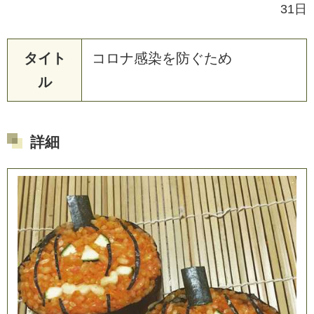
31日
タイト
コ
ロ
ナ
感
染
を
防
ぐ
た
め
ル
詳細