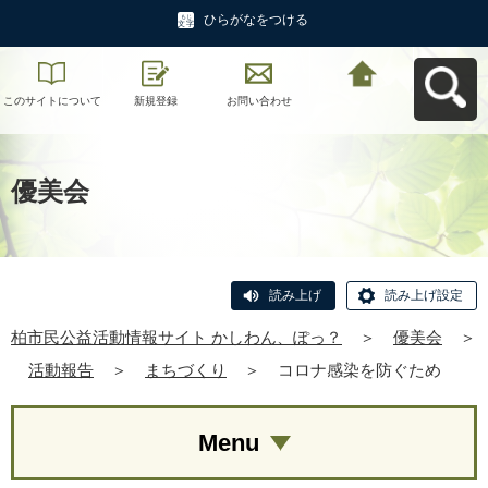
ひらがなをつける
このサイトについて
新規登録
お問い合わせ
柏市民公益活動情報
サイト かしわん、ぽ
っ？へ戻る
優美会
読み上げ
読み上げ設定
柏市民公益活動情報サイト かしわん、ぽっ？
＞
優美会
＞
活動報告
＞
まちづくり
＞
コロナ感染を防ぐため
Menu