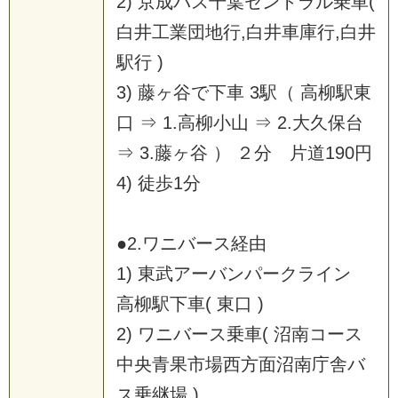
2) 京成バス千葉セントラル乗車(
白井工業団地行,白井車庫行,白井
駅行 )
3) 藤ヶ谷で下車 3駅（ 高柳駅東
口 ⇒ 1.高柳小山 ⇒ 2.大久保台
⇒ 3.藤ヶ谷 ） ２分 片道190円
4) 徒歩1分
●2.ワニバース経由
1) 東武アーバンパークライン
高柳駅下車( 東口 )
2) ワニバース乗車( 沼南コース
中央青果市場西方面沼南庁舎バ
ス乗継場 )