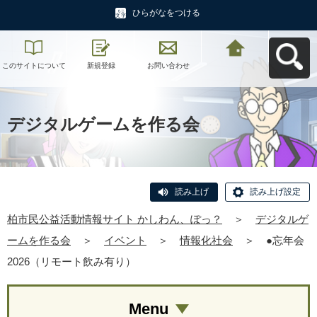
ひらがなをつける
このサイトについて
新規登録
お問い合わせ
柏市民公益活動情報
サイト かしわん、ぽ
っ？へ戻る
デジタルゲームを作る会
読み上げ
読み上げ設定
柏市民公益活動情報サイト かしわん、ぽっ？
＞
デジタルゲ
ームを作る会
＞
イベント
＞
情報化社会
＞
●忘年会
2026（リモート飲み有り）
Menu