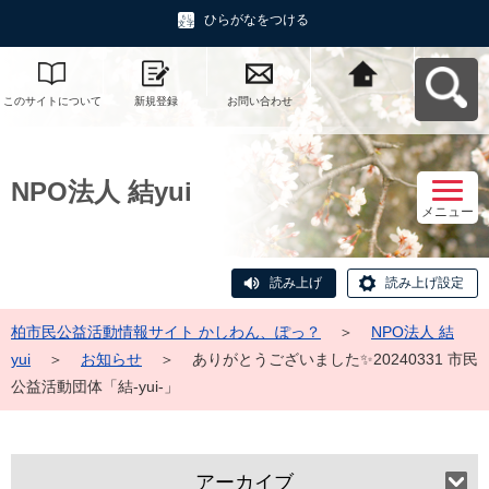
ひらがなをつける
このサイトについて
新規登録
お問い合わせ
柏市民公益活動情報
サイト かしわん、ぽ
っ？へ戻る
NPO法人 結yui
メニュー
読み上げ
読み上げ設定
柏市民公益活動情報サイト かしわん、ぽっ？
＞
NPO法人 結
yui
＞
お知らせ
＞
ありがとうございました✨️20240331 市民
公益活動団体「結-yui-」
アーカイブ