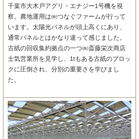
千
葉
市
大
木
戸
ア
グ
リ
・
エ
ナ
ジ
ー
1
号
機
を
視
察
。
農
地
運
用
は
㈱
つ
な
ぐ
フ
ァ
ー
ム
が
行
っ
て
い
ま
す
。
太
陽
光
パ
ネ
ル
が
頭
上
高
く
に
あ
り
、
通
常
パ
ネ
ル
と
は
か
な
り
違
っ
て
感
じ
ま
し
た
。
古
紙
の
回
収
集
約
拠
点
の
一
つ
㈱
斎
藤
栄
次
商
店
士
気
営
業
所
を
見
学
し
、
1
t
も
あ
る
古
紙
の
ブ
ロ
ッ
ク
に
圧
倒
さ
れ
、
分
別
の
重
要
さ
を
学
び
ま
し
た
。