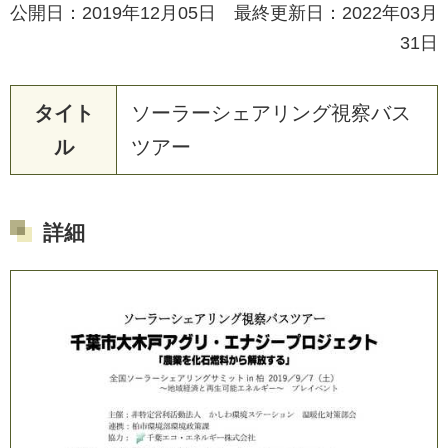
公開日：2019年12月05日 最終更新日：2022年03月
31日
タイト
ソ
ー
ラ
ー
シ
ェ
ア
リ
ン
グ
視
察
バ
ス
ル
ツ
ア
ー
詳細