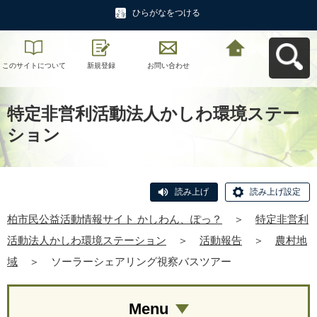
ひらがなをつける
このサイトについて
新規登録
お問い合わせ
柏市民公益活動情報
サイト かしわん、ぽ
っ？へ戻る
特定非営利活動法人かしわ環境ステー
ション
読み上げ
読み上げ設定
柏市民公益活動情報サイト かしわん、ぽっ？
＞
特定非営利
活動法人かしわ環境ステーション
＞
活動報告
＞
農村地
域
＞
ソーラーシェアリング視察バスツアー
Menu