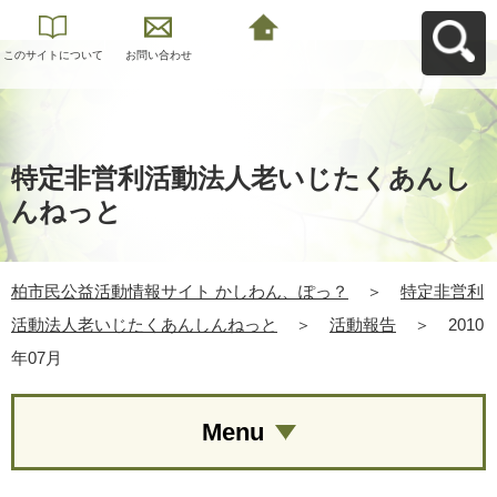
このサイトについて
お問い合わせ
柏市民公益活動情報
サイト かしわん、ぽ
っ？へ戻る
特定非営利活動法人老いじたくあんし
んねっと
柏市民公益活動情報サイト かしわん、ぽっ？
＞
特定非営利
活動法人老いじたくあんしんねっと
＞
活動報告
＞
2010
年07月
Menu