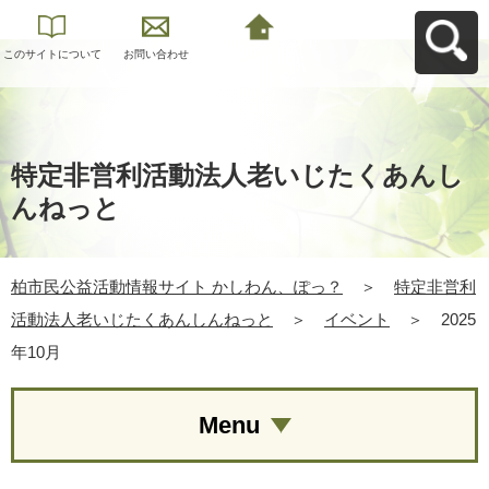
このサイトについて
お問い合わせ
柏市民公益活動情報
サイト かしわん、ぽ
っ？へ戻る
特定非営利活動法人老いじたくあんし
んねっと
柏市民公益活動情報サイト かしわん、ぽっ？
＞
特定非営利
活動法人老いじたくあんしんねっと
＞
イベント
＞
2025
年10月
Menu