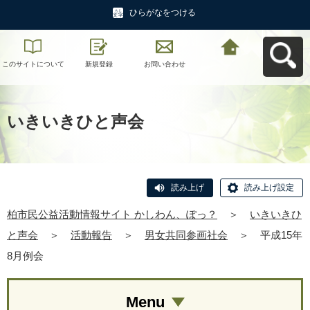
ひらがなをつける
このサイトについて
新規登録
お問い合わせ
柏市民公益活動情報
サイト かしわん、ぽ
っ？へ戻る
いきいきひと声会
読み上げ
読み上げ設定
柏市民公益活動情報サイト かしわん、ぽっ？
＞
いきいきひ
と声会
＞
活動報告
＞
男女共同参画社会
＞
平成15年
8月例会
Menu