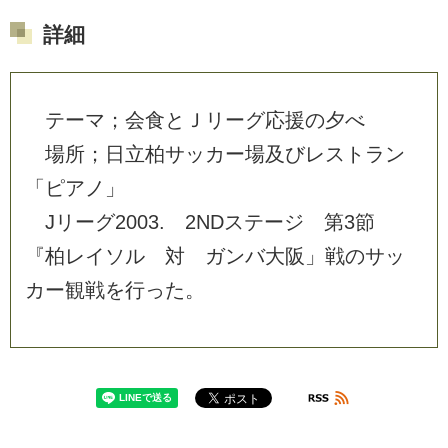
詳細
テ
ー
マ
；
会
食
と
Ｊ
リ
ー
グ
応
援
の
夕
べ
場
所
；
日
立
柏
サ
ッ
カ
ー
場
及
び
レ
ス
ト
ラ
ン
「
ピ
ア
ノ
」
J
リ
ー
グ
2
0
0
3
.
2
N
D
ス
テ
ー
ジ
第
3
節
『
柏
レ
イ
ソ
ル
対
ガ
ン
バ
大
阪
」
戦
の
サ
ッ
カ
ー
観
戦
を
行
っ
た
。