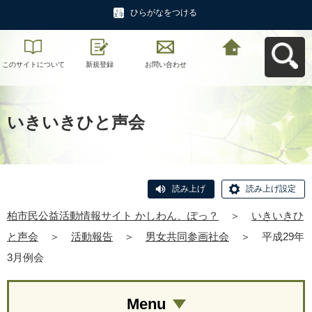
ひらがなをつける
このサイトについて
新規登録
お問い合わせ
柏市民公益活動情報
サイト かしわん、ぽ
っ？へ戻る
いきいきひと声会
読み上げ
読み上げ設定
柏市民公益活動情報サイト かしわん、ぽっ？
＞
いきいきひ
と声会
＞
活動報告
＞
男女共同参画社会
＞
平成29年
3月例会
Menu