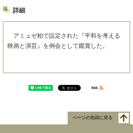
詳細
ア
ミ
ュ
ゼ
柏
で
設
定
さ
れ
た
『
平
和
を
考
え
る
映
画
と
演
芸
』
を
例
会
と
し
て
鑑
賞
し
た
。
ページの先頭に戻る