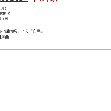
（月）
30開場
3日（日）
物の謝肉祭」より『白鳥』
円舞曲