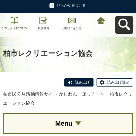
ひらがなをつける
このサイトについて
新規登録
お問い合わせ
柏市民公益活動情報
サイト かしわん、ぽ
っ？へ戻る
柏市レクリエーション協会
読み上げ
読み上げ設定
柏市民公益活動情報サイト かしわん、ぽっ？
＞
柏市レクリ
エーション協会
Menu