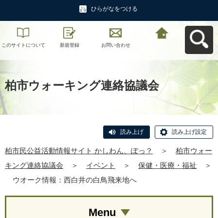
ひらがなをつける
このサイトについて
新規登録
お問い合わせ
柏市民公益活動情報
サイト かしわん、ぽ
っ？へ戻る
柏市ウォーキング連絡協議会
読み上げ
読み上げ設定
柏市民公益活動情報サイト かしわん、ぽっ？
＞
柏市ウォー
キング連絡協議会
＞
イベント
＞
保健・医療・福祉
＞
ウオーク情報：西白井の白鳥飛来地へ
Menu