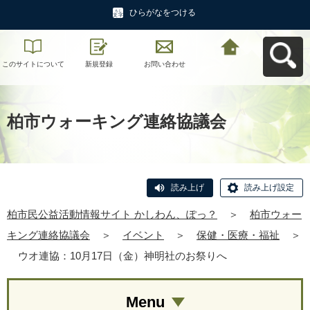
ひらがなをつける
このサイトについて
新規登録
お問い合わせ
柏市民公益活動情報
サイト かしわん、ぽ
っ？へ戻る
柏市ウォーキング連絡協議会
読み上げ
読み上げ設定
柏市民公益活動情報サイト かしわん、ぽっ？
＞
柏市ウォー
キング連絡協議会
＞
イベント
＞
保健・医療・福祉
＞
ウオ連協：10月17日（金）神明社のお祭りへ
Menu