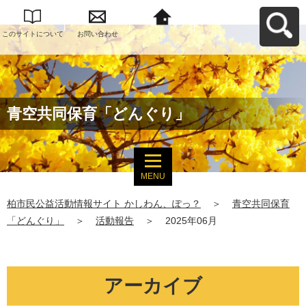
このサイトについて
お問い合わせ
柏市民公益活動情報
サイト かしわん、ぽ
っ？へ戻る
青空共同保育「どんぐり」
MENU
柏市民公益活動情報サイト かしわん、ぽっ？
＞
青空共同保育
「どんぐり」
＞
活動報告
＞
2025年06月
アーカイブ