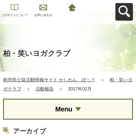
このサイトについて
お問い合わせ
柏市民公益活動情報
サイト かしわん、ぽ
っ？へ戻る
柏・笑いヨガクラブ
柏市民公益活動情報サイト かしわん、ぽっ？
＞
柏・笑いヨ
ガクラブ
＞
活動報告
＞
2017年02月
Menu
アーカイブ