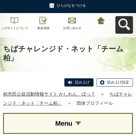
ひらがなをつける
このサイトについて
新規登録
お問い合わせ
柏市民公益活動情報
サイト かしわん、ぽ
っ？へ戻る
ちばチャレンジド・ネット「チーム
柏」
読み上げ
読み上げ設定
柏市民公益活動情報サイト かしわん、ぽっ？
＞
ちばチャレ
ンジド・ネット「チーム柏」
＞
団体プロフィール
Menu