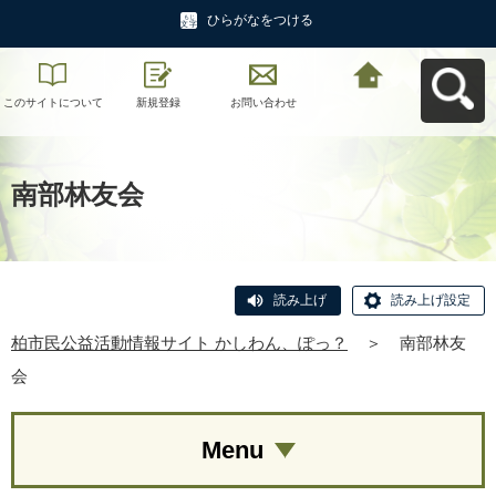
ひらがなをつける
このサイトについて
新規登録
お問い合わせ
柏市民公益活動情報
サイト かしわん、ぽ
っ？へ戻る
南部林友会
読み上げ
読み上げ設定
柏市民公益活動情報サイト かしわん、ぽっ？
＞
南部林友
会
Menu