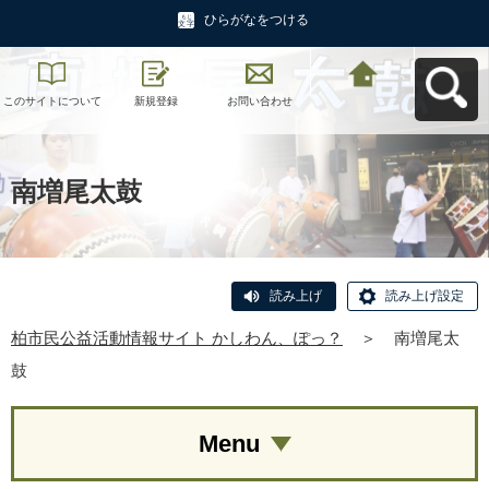
ひらがなをつける
このサイトについて
新規登録
お問い合わせ
柏市民公益活動情報
サイト かしわん、ぽ
っ？へ戻る
南増尾太鼓
読み上げ
読み上げ設定
柏市民公益活動情報サイト かしわん、ぽっ？
＞
南増尾太
鼓
Menu