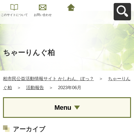
このサイトについて
お問い合わせ
柏市民公益活動情報
サイト かしわん、ぽ
っ？へ戻る
ちゃーりんぐ柏
柏市民公益活動情報サイト かしわん、ぽっ？
＞
ちゃーりん
ぐ柏
＞
活動報告
＞
2023年06月
Menu
アーカイブ