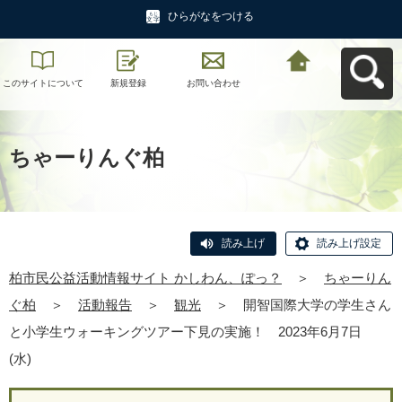
ひらがなをつける
このサイトについて
新規登録
お問い合わせ
柏市民公益活動情報
サイト かしわん、ぽ
っ？へ戻る
ちゃーりんぐ柏
読み上げ
読み上げ設定
柏市民公益活動情報サイト かしわん、ぽっ？
＞
ちゃーりん
ぐ柏
＞
活動報告
＞
観光
＞
開智国際大学の学生さん
と小学生ウォーキングツアー下見の実施！ 2023年6月7日
(水)