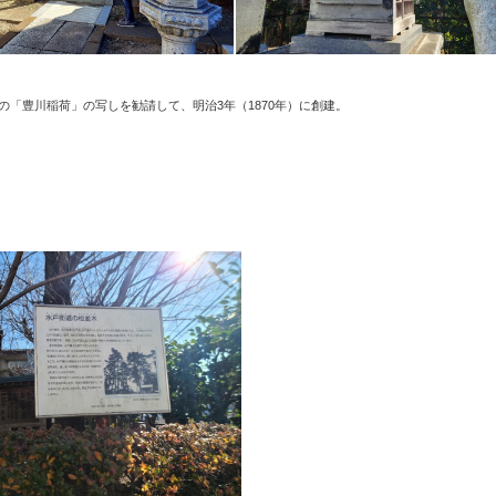
「豊川稲荷」の写しを勧請して、明治3年（1870年）に創建。