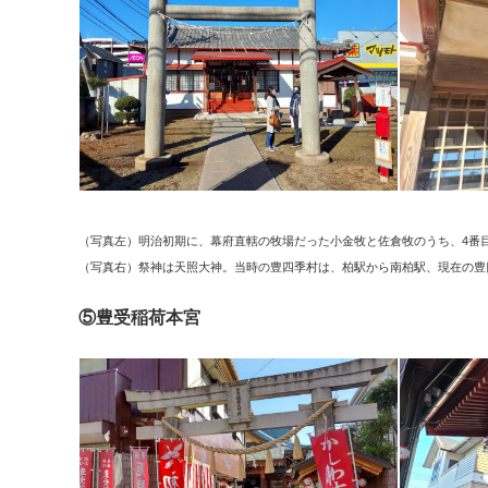
（写真左）明治初期に、幕府直轄の牧場だった小金牧と佐倉牧のうち、4番
（写真右）祭神は天照大神。当時の豊四季村は、柏駅から南柏駅、現在の豊
⑤豊受稲荷本宮