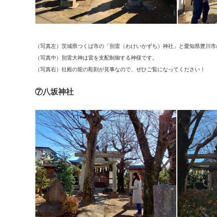
（写真左）茨城県つくば市の「別雷（わけいかずち）神社」と愛知県豊川市の
（写真中）別雷大神は雷を支配制御する神様です。
（写真右）社殿の龍の彫刻が見事なので、ぜひご覧になってください！
⑦八坂神社