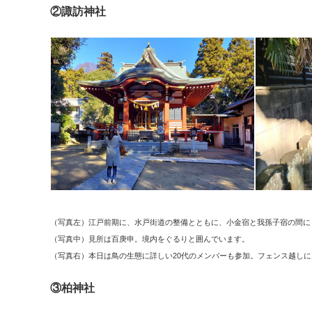
②諏訪神社
（写真左）江戸前期に、水戸街道の整備とともに、小金宿と我孫子宿の間に
（写真中）見所は百庚申。境内をぐるりと囲んでいます。
（写真右）本日は鳥の生態に詳しい20代のメンバーも参加。フェンス越し
③柏神社