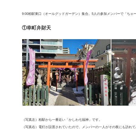
9:00柏駅東口（オールグッドガーデン）集合。5人の参加メンバーで「ちゃ
①幸町弁財天
（写真左）柏駅から一番近い「かしわ七福神」です。
（写真右）電灯が設置されていたので、メンバーの一人がその夜にも訪れて