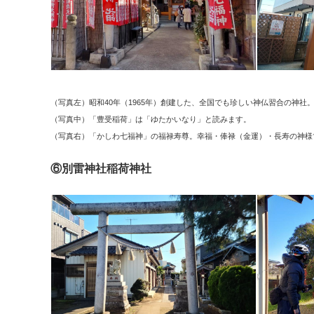
（写真左）昭和40年（1965年）創建した、全国でも珍しい神仏習合の神社
（写真中）「豊受稲荷」は「ゆたかいなり」と読みます。
（写真右）「かしわ七福神」の福禄寿尊。幸福・俸禄（金運）・長寿の神様
⑥別雷神社稲荷神社