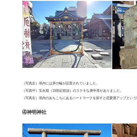
（写真左）境内には茅の輪が設置されていました。
（写真中）宝永期（18世紀初頭）のステキな庚申塔がありました。
（写真右）境内のあちこちにあるハートマークを探すと恋愛運アップという噂
④神明神社