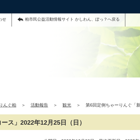
わせ
柏市民公益活動情報サイト かしわん、ぽっ？へ戻る
りんぐ柏
＞
活動報告
＞
観光
＞
第6回定例ちゃーりんぐ「新
ス」2022年12月25日（日）