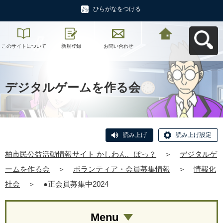
ひらがなをつける
このサイトについて
新規登録
お問い合わせ
柏市民公益活動情報
サイト かしわん、ぽ
っ？へ戻る
デジタルゲームを作る会
読み上げ
読み上げ設定
柏市民公益活動情報サイト かしわん、ぽっ？
＞
デジタルゲ
ームを作る会
＞
ボランティア・会員募集情報
＞
情報化
社会
＞
●正会員募集中2024
Menu