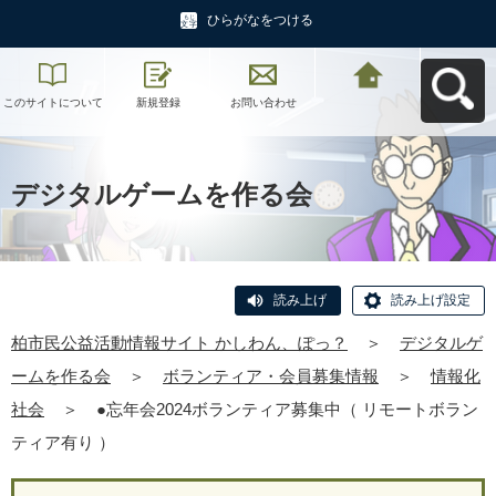
ひらがなをつける
このサイトについて
新規登録
お問い合わせ
柏市民公益活動情報
サイト かしわん、ぽ
っ？へ戻る
デジタルゲームを作る会
読み上げ
読み上げ設定
柏市民公益活動情報サイト かしわん、ぽっ？
＞
デジタルゲ
ームを作る会
＞
ボランティア・会員募集情報
＞
情報化
社会
＞
●忘年会2024ボランティア募集中（ リモートボラン
ティア有り ）