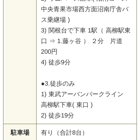
中央青果市場西方面沼南庁舎バ
ス乗継場 )
3) 関根台で下車 1駅（ 高柳駅東
口 ⇒ 1.藤ヶ谷 ） ２分 片道
200円
4) 徒歩9分
●3.徒歩のみ
1) 東武アーバンパークライン
高柳駅下車( 東口 )
2) 徒歩19分
駐車場
有り（合計8台）