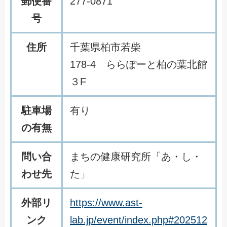
郵便番
277-0871
号
住所
千葉県柏市若柴
178-4 ららぽーと柏の葉北館
３F
駐車場
有り
の有無
問い合
まちの健康研究所「あ・し・
わせ先
た」
外部リ
https://www.ast-
ンク
lab.jp/event/index.php#202512