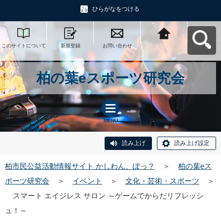
ひらがなをつける
このサイトについて
新規登録
お問い合わせ
柏市民公益活動情報
サイト かしわん、ぽ
っ？へ戻る
柏の葉eスポーツ研究会
MENU
読み上げ
読み上げ設定
柏市民公益活動情報サイト かしわん、ぽっ？
＞
柏の葉eス
ポーツ研究会
＞
イベント
＞
文化・芸術・スポーツ
＞
スマート エイジレス サロン ～ゲームでからだリフレッシ
ュ！～