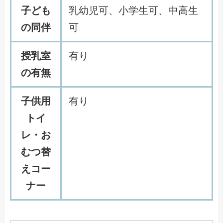
子ども
乳幼児可、小学生可、中高生
の同伴
可
授乳室
有り
の有無
子供用
有り
トイ
レ・お
むつ替
えコー
ナー