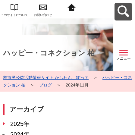
このサイトについて
お問い合わせ
柏市民公益活動情報
サイト かしわん、ぽ
っ？へ戻る
ハッピー・コネクション 柏
メニュー
柏市民公益活動情報サイト かしわん、ぽっ？
＞
ハッピー・コネ
クション 柏
＞
ブログ
＞
2024年11月
アーカイブ
2025年
2024年