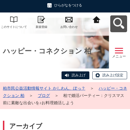
ひらがなをつける
このサイトについて
新規登録
お問い合わせ
柏市民公益活動情報
サイト かしわん、ぽ
っ？へ戻る
ハッピー・コネクション 柏
メニュー
読み上げ
読み上げ設定
柏市民公益活動情報サイト かしわん、ぽっ？
＞
ハッピー・コネ
クション 柏
＞
ブログ
＞
柏で婚活パーティー：クリスマス
前に素敵な出会いを♪お料理婚活しよう
アーカイブ