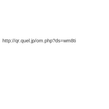
http://qr.quel.jp/om.php?ds=wm8ti