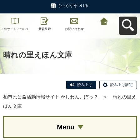
ひらがなをつける
このサイトについて
新規登録
お問い合わせ
柏市民公益活動情報
サイト かしわん、ぽ
っ？へ戻る
晴れの里えほん文庫
読み上げ
読み上げ設定
柏市民公益活動情報サイト かしわん、ぽっ？
＞
晴れの里え
ほん文庫
Menu