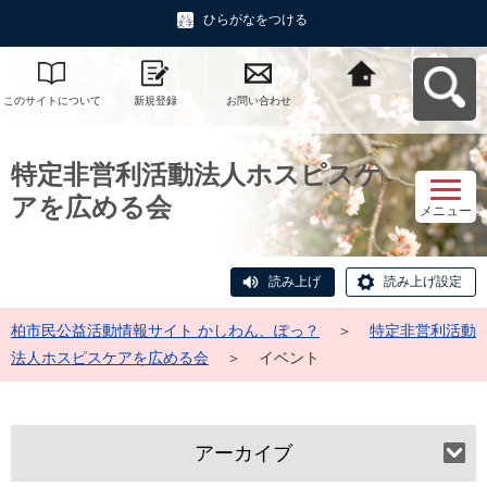
ひらがなをつける
このサイトについて
新規登録
お問い合わせ
柏市民公益活動情報
サイト かしわん、ぽ
っ？へ戻る
特定非営利活動法人ホスピスケ
アを広める会
メニュー
読み上げ
読み上げ設定
柏市民公益活動情報サイト かしわん、ぽっ？
＞
特定非営利活動
法人ホスピスケアを広める会
＞
イベント
アーカイブ