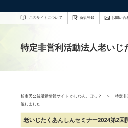
サイト内検索
このサイトについて
新規登録
お問い合
特定非営利活動法人老いじ
柏市民公益活動情報サイト かしわん、ぽっ？
＞
特定非
催しました
老いじたくあんしんセミナー2024第2回