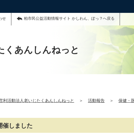
わせ
柏市民公益活動情報サイト かしわん、ぽっ？へ戻る
たくあんしんねっと
営利活動法人老いじたくあんしんねっと
＞
活動報告
＞
保健・
開催しました