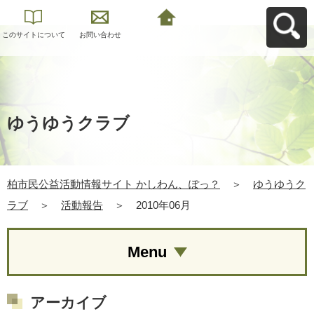
このサイトについて
お問い合わせ
柏市民公益活動情報
サイト かしわん、ぽ
っ？へ戻る
ゆうゆうクラブ
柏市民公益活動情報サイト かしわん、ぽっ？
＞
ゆうゆうク
ラブ
＞
活動報告
＞
2010年06月
Menu
アーカイブ