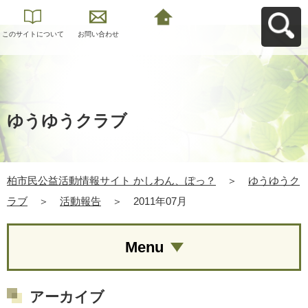
このサイトについて
お問い合わせ
柏市民公益活動情報
サイト かしわん、ぽ
っ？へ戻る
ゆうゆうクラブ
柏市民公益活動情報サイト かしわん、ぽっ？
＞
ゆうゆうク
ラブ
＞
活動報告
＞
2011年07月
Menu
アーカイブ