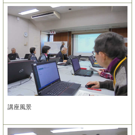
講
座
風
景