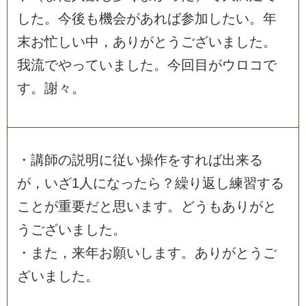
し
た
。
今
後
も
機
会
が
あ
れ
ば
参
加
し
た
い
。
年
末
お
忙
し
い
中
，
あ
り
が
と
う
ご
ざ
い
ま
し
た
。
我
流
で
や
っ
て
い
ま
し
た
。
今
回
目
が
ウ
ロ
コ
で
す
。
謝
々
。
・
講
師
の
説
明
に
従
い
操
作
を
す
れ
ば
出
来
る
が
，
い
ざ
1
人
に
な
っ
た
ら
？
繰
り
返
し
練
習
す
る
こ
と
が
重
要
だ
と
思
い
ま
す
。
ど
う
も
あ
り
が
と
う
ご
ざ
い
ま
し
た
。
・
ま
た
，
来
年
お
願
い
し
ま
す
。
あ
り
が
と
う
ご
ざ
い
ま
し
た
。