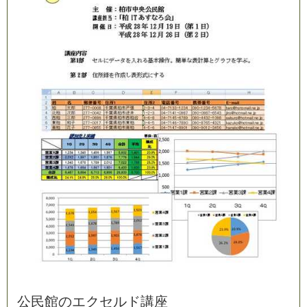
公
民
館
の
エ
ク
セ
ル
ド
講
座