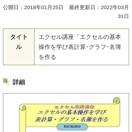
公開日：2018年01月25日 最終更新日：2022年03月
31日
タイト
エ
ク
セ
ル
講
座
「
エ
ク
セ
ル
の
基
本
ル
操
作
を
学
び
表
計
算
･
グ
ラ
フ
･
名
簿
を
作
る
詳細