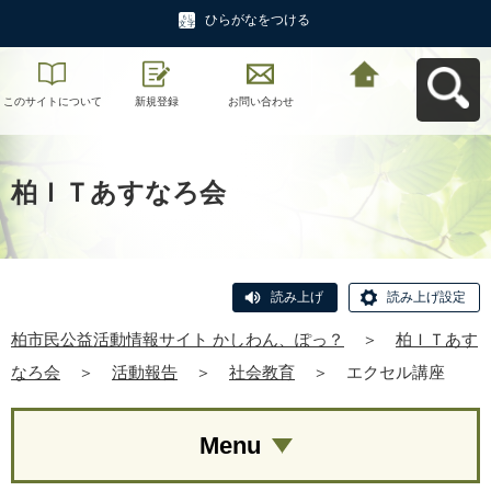
ひらがなをつける
このサイトについて
新規登録
お問い合わせ
柏市民公益活動情報
サイト かしわん、ぽ
っ？へ戻る
柏ＩＴあすなろ会
読み上げ
読み上げ設定
柏市民公益活動情報サイト かしわん、ぽっ？
＞
柏ＩＴあす
なろ会
＞
活動報告
＞
社会教育
＞
エクセル講座
Menu