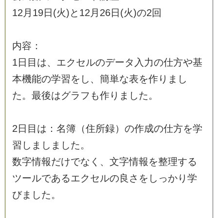
1
2
月
1
9
日
(
火
)
と
1
2
月
2
6
日
(
火
)
の
2
回
内
容
：
1
日
目
は
、
エ
ク
セ
ル
の
デ
ー
タ
入
力
の
仕
方
や
基
本
機
能
の
学
習
を
し
、
簡
単
な
表
を
作
り
ま
し
た
。
最
後
は
グ
ラ
フ
も
作
り
ま
し
た
。
2
日
目
は
：
名
簿
（
住
所
録
）
の
作
成
の
仕
方
を
学
習
し
ま
し
ま
し
た
。
数
字
情
報
だ
け
で
な
く
、
文
字
情
報
を
整
理
す
る
ツ
ー
ル
で
あ
る
エ
ク
セ
ル
の
良
さ
を
し
っ
か
り
学
び
ま
し
た
。