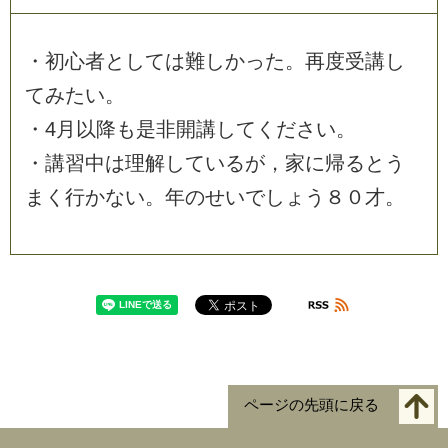
・
初
心
者
と
し
て
は
難
し
か
っ
た
。
再
度
受
講
し
て
み
た
い
。
・
4
月
以
降
も
是
非
開
講
し
て
く
だ
さ
い
。
・
講
習
中
は
理
解
し
て
い
る
が
，
家
に
帰
る
と
う
ま
く
行
か
な
い
。
年
の
せ
い
で
し
ょ
う
８
０
才
。
ページの先頭に戻る