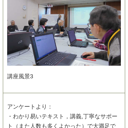
講
座
風
景
3
ア
ン
ケ
ー
ト
よ
り
：
・
わ
か
り
易
い
テ
キ
ス
ト
，
講
義
,
丁
寧
な
サ
ポ
ー
ト
（
ま
た
人
数
も
多
く
よ
か
っ
た
）
で
大
満
足
で