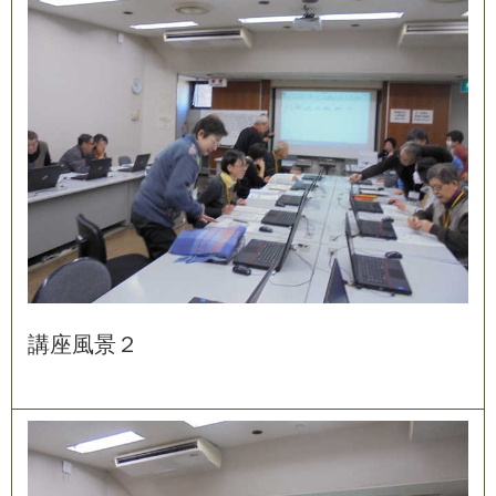
講
座
風
景
２