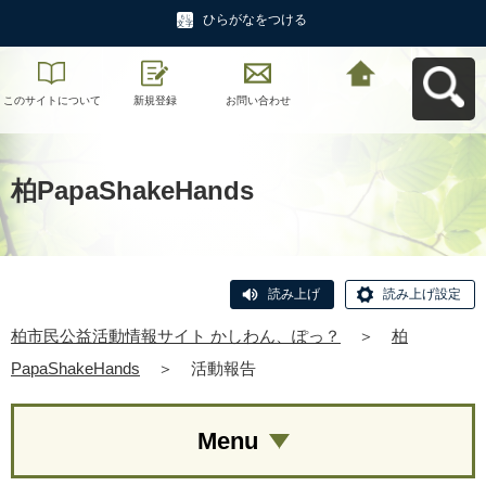
ひらがなをつける
このサイトについて
新規登録
お問い合わせ
柏市民公益活動情報
サイト かしわん、ぽ
っ？へ戻る
柏PapaShakeHands
読み上げ
読み上げ設定
柏市民公益活動情報サイト かしわん、ぽっ？
＞
柏
PapaShakeHands
＞
活動報告
Menu