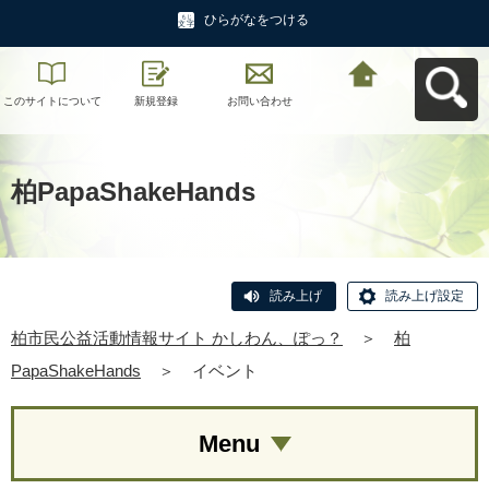
ひらがなをつける
このサイトについて
新規登録
お問い合わせ
柏市民公益活動情報
サイト かしわん、ぽ
っ？へ戻る
柏PapaShakeHands
読み上げ
読み上げ設定
柏市民公益活動情報サイト かしわん、ぽっ？
＞
柏
PapaShakeHands
＞
イベント
Menu