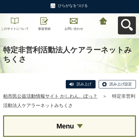
ひらがなをつける
このサイトについて
新規登録
お問い合わせ
柏市民公益活動情報
サイト かしわん、ぽ
っ？へ戻る
特定非営利活動法人ケアラーネットみ
ちくさ
読み上げ
読み上げ設定
柏市民公益活動情報サイト かしわん、ぽっ？
＞
特定非営利
活動法人ケアラーネットみちくさ
Menu