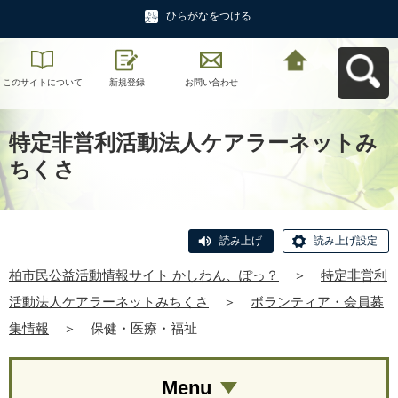
ひらがなをつける
このサイトについて
新規登録
お問い合わせ
柏市民公益活動情報
サイト かしわん、ぽ
っ？へ戻る
特定非営利活動法人ケアラーネットみ
ちくさ
読み上げ
読み上げ設定
柏市民公益活動情報サイト かしわん、ぽっ？
＞
特定非営利
活動法人ケアラーネットみちくさ
＞
ボランティア・会員募
集情報
＞
保健・医療・福祉
Menu