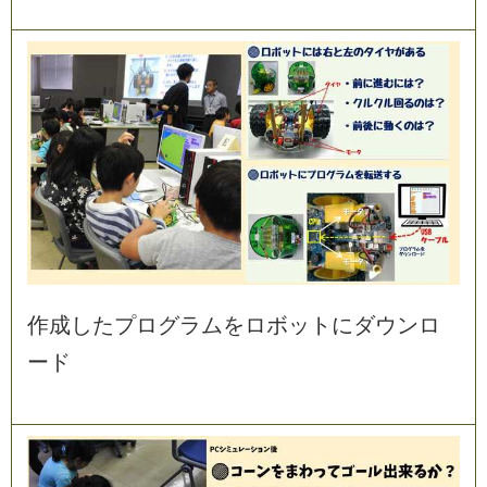
作
成
し
た
プ
ロ
グ
ラ
ム
を
ロ
ボ
ッ
ト
に
ダ
ウ
ン
ロ
ー
ド