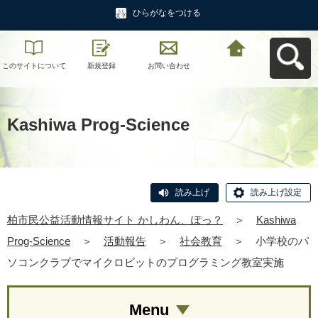
ひらがなをつける
このサイトについて
新規登録
お問い合わせ
柏市民公益活動情報
サイト かしわん、ぽ
っ？へ戻る
Kashiwa Prog-Science
読み上げ
読み上げ設定
柏市民公益活動情報サイト かしわん、ぽっ？
＞
Kashiwa
Prog-Science
＞
活動報告
＞
社会教育
＞
小学校のパ
ソコンクラブでマイクロビットのプログラミング教室実施
Menu