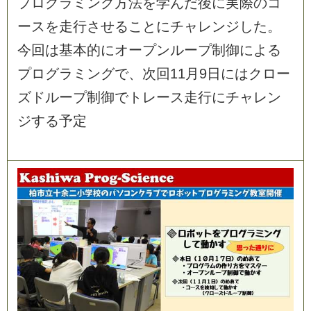
プ
ロ
グ
ラ
ミ
ン
グ
方
法
を
学
ん
だ
後
に
実
際
の
コ
ー
ス
を
走
行
さ
せ
る
こ
と
に
チ
ャ
レ
ン
ジ
し
た
。
今
回
は
基
本
的
に
オ
ー
プ
ン
ル
ー
プ
制
御
に
よ
る
プ
ロ
グ
ラ
ミ
ン
グ
で
、
次
回
1
1
月
9
日
に
は
ク
ロ
ー
ズ
ド
ル
ー
プ
制
御
で
ト
レ
ー
ス
走
行
に
チ
ャ
レ
ン
ジ
す
る
予
定