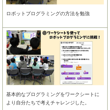
ロ
ボ
ッ
ト
プ
ロ
グ
ラ
ミ
ン
グ
の
方
法
を
勉
強
基
本
的
な
プ
ロ
グ
ラ
ミ
ン
グ
を
ワ
ー
ク
シ
ー
ト
に
よ
り
自
分
た
ち
で
考
え
チ
ャ
レ
ン
ジ
し
た
。