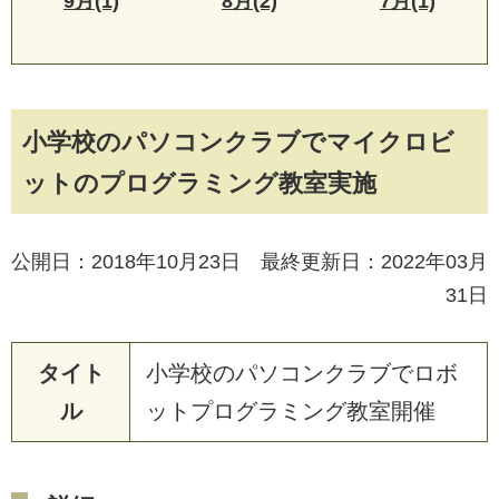
9月(1)
8月(2)
7月(1)
小学校のパソコンクラブでマイクロビ
ットのプログラミング教室実施
公開日：2018年10月23日 最終更新日：2022年03月
31日
タイト
小
学
校
の
パ
ソ
コ
ン
ク
ラ
ブ
で
ロ
ボ
ル
ッ
ト
プ
ロ
グ
ラ
ミ
ン
グ
教
室
開
催