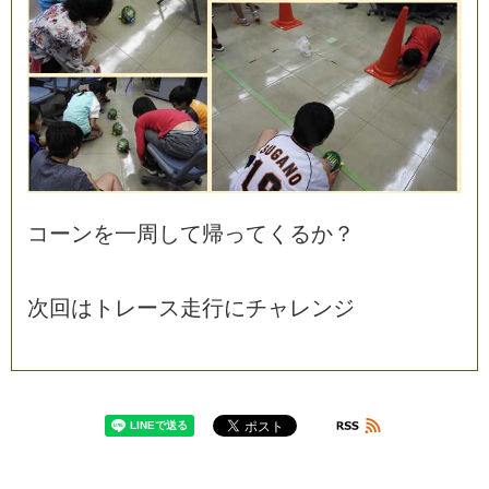
コ
ー
ン
を
一
周
し
て
帰
っ
て
く
る
か
？
次
回
は
ト
レ
ー
ス
走
行
に
チ
ャ
レ
ン
ジ